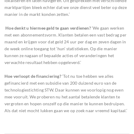
lokaliseren en laten navigeren. Uit gesprekken met verschillende
marktpartijen bleek echter dat we onze dienst veel beter op deze
manier in de markt konden zetten.’
Hoe denkt u hiermee geld te gaan verdienen?
‘We gaan werken
met een abonnementsvorm. Klanten betalen een vast bedrag per
maand en krijgen voor dat geld 24 uur per dag en zeven dagen in
de week online toegang tot ‘hun’ statistieken. Op die manier
kunnen ze nagaan of bepaalde acties of veranderingen het
verwachte resultaat hebben opgeleverd.’
Hoe verloopt de financiering?
‘Tot nu toe hebben we alles
gefinancierd met een subsidie van 200 duizend euro van de
technologiestichting STW. Daar kunnen we voorlopig nog even
mee vooruit. We proberen nu het aantal betalende klanten te
vergroten en hopen onszelf op die manier te kunnen bedruipen.
Als dat niet mocht lukken gaan we op zoek naar vreemd kapitaal.’