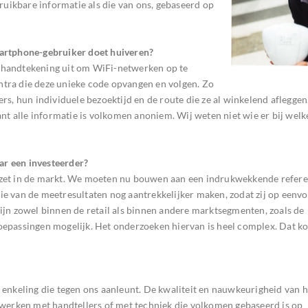
uikbare informatie als die van ons, gebaseerd op
martphone-gebruiker doet huiveren?
e handtekening uit om WiFi-netwerken op te
ntra die deze unieke code opvangen en volgen. Zo
ers, hun individuele bezoektijd en de route die ze al winkelend afleggen
ant alle informatie is volkomen anoniem. Wij weten niet wie er bij welk
ar een investeerder?
ezet in de markt. We moeten nu bouwen aan een indrukwekkende referent
ie van de meetresultaten nog aantrekkelijker maken, zodat zij op eenv
zijn zowel binnen de retail als binnen andere marktsegmenten, zoals de
oepassingen mogelijk. Het onderzoeken hiervan is heel complex. Dat ko
n enkeling die tegen ons aanleunt. De kwaliteit en nauwkeurigheid van 
e werken met handtellers of met techniek die volkomen gebaseerd is op