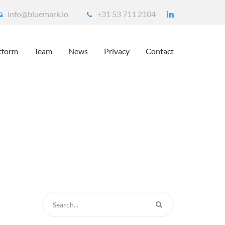
info@bluemark.io
+31 53 711 2104
tform
Team
News
Privacy
Contact
categorized
Artkel in Tom: Investeerder gezocht