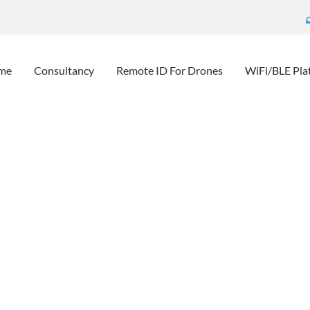
me
Consultancy
Remote ID For Drones
WiFi/BLE Pla
teerder Gezocht
Home
Artkel in Tom: Investeerder gezocht
Un