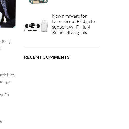
New firmware for
DroneScout Bridge to
support Wi-Fi NaN
RemoteID signals
. Bang
e
RECENT COMMENTS
ielijst.
oudige
st En
hun