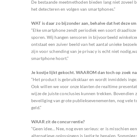
De bestaande meetmethoden bieden lang niet zoveel br
het detecteren en volgen van smartphones.”
WAT is daar zo bijzonder aan, behalve dat het deze s
“Elke smartphone zendt periodiek een soort draadloz
sporen. Wij hangen sensoren in bijvoorbeeld winkelce
ontstaat een zuiver beeld van het aantal unieke bezoek
zijn voor schending van je privacy is echt niet nodig,w
smartphone hoort.”
Je kostje lijkt gekocht. WAAROM dan toch op zoek na
“Het product is gebruiksklaar en wordt inmiddels ing
Ook willen we voor onze klanten de realtime presentat
wijze de juiste conclusies kunnen trekken. Bovendien 
beveiliging van grote publieksevenementen, nog vele t
geld.”
WAAR zit de concurrentie?
“Geen idee… Nee, nog even serieus: er is misschien ee
alternatieve oplossingen is lastig te bepalen. Sommig