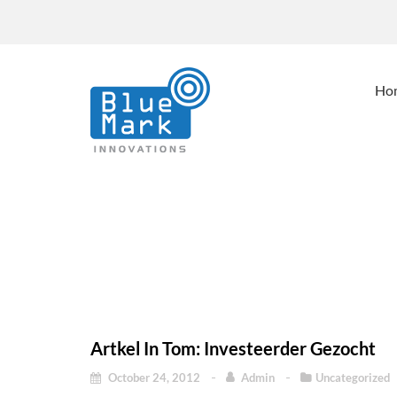
Ho
Artkel In Tom: Inves
Artkel In Tom: Investeerder Gezocht
October 24, 2012
Admin
Uncategorized