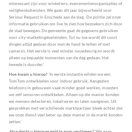
interessant zijn voor winkeliers, evenementenorganisaties of
veiligheidsdiensten. We gaan dit jaar bijvoorbeeld voor
Serious Request in Enschede aan de slag. De politie zal onze
informatie gebruiken om live te zien hoe bezoekers zich door
de stad bewegen. De gemeente gaat de gegevens gebruiken
voor city-matketingdoeleinden. Tot nu toe wordt dit soort
dingen altijd gedaan door met de hand te tellen of met
camera’s. Het eerste is veel minder nauwkeurig en wordt
alleen op bepaalde momenten van de dag gedaan. Het
tweede is duurder.’
Hoe kwam u hierop?
‘In eerste instantie wilden we een
TomTom ontwikkelen voor indoor gebruik. Aangezien
telefoons in gebouwen vaak minder goed werken, moesten
we zelf sensoren ontwikkelen. Alleen op die manier konden
we mensen detecteren, lokaliseren en laten navigeren. Uit
gesprekken met verschillende marktpartijen bleek echter dat
we onze dienst veel beter op deze manier in de markt konden
zetten.’
Hoe denkt u hiermee geld te gaan verdienen?
‘We gaan